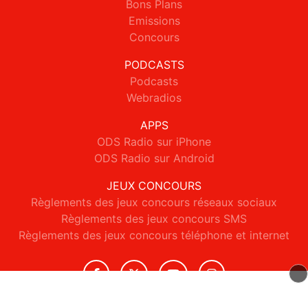
Bons Plans
Emissions
Concours
PODCASTS
Podcasts
Webradios
APPS
ODS Radio sur iPhone
ODS Radio sur Android
JEUX CONCOURS
Règlements des jeux concours réseaux sociaux
Règlements des jeux concours SMS
Règlements des jeux concours téléphone et internet