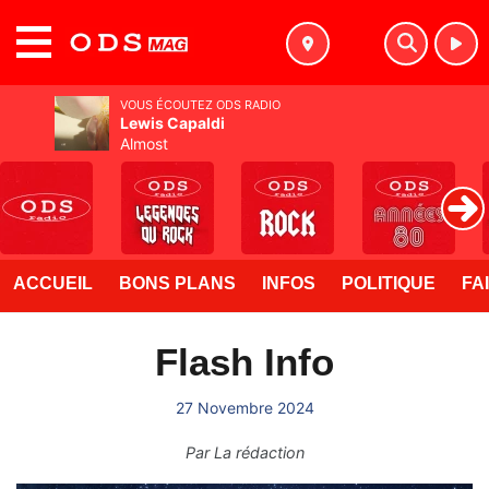
MENU
VOUS ÉCOUTEZ ODS RADIO
Lewis Capaldi
Almost
ACCUEIL
BONS PLANS
INFOS
POLITIQUE
FA
Flash Info
27 Novembre 2024
Par
La rédaction