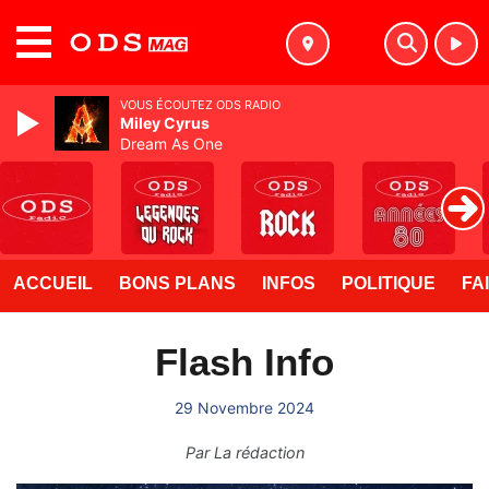
MENU
VOUS ÉCOUTEZ ODS RADIO
Miley Cyrus
Dream As One
ACCUEIL
BONS PLANS
INFOS
POLITIQUE
FA
Flash Info
29 Novembre 2024
Par
La rédaction