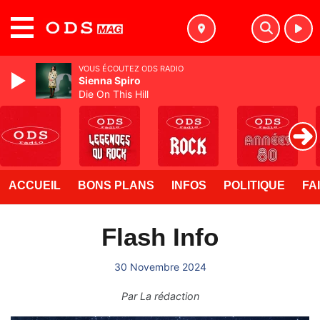
MENU
VOUS ÉCOUTEZ ODS RADIO
Sienna Spiro
Die On This Hill
ACCUEIL
BONS PLANS
INFOS
POLITIQUE
FA
Flash Info
30 Novembre 2024
Par
La rédaction