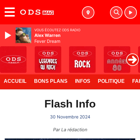
MENU
VOUS ÉCOUTEZ ODS RADIO
Alex Warren
Fever Dream
ACCUEIL
BONS PLANS
INFOS
POLITIQUE
FA
Flash Info
30 Novembre 2024
Par
La rédaction