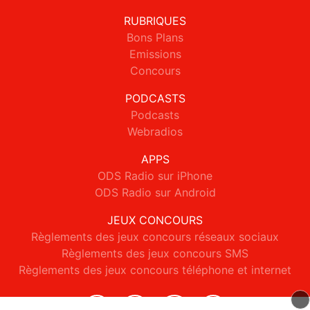
RUBRIQUES
Bons Plans
Emissions
Concours
PODCASTS
Podcasts
Webradios
APPS
ODS Radio sur iPhone
ODS Radio sur Android
JEUX CONCOURS
Règlements des jeux concours réseaux sociaux
Règlements des jeux concours SMS
Règlements des jeux concours téléphone et internet