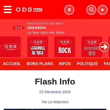
MENU
VOUS ÉCOUTEZ ODS RADIO
ODS RADIO
La 1ere radio des Alpes
ACCUEIL
BONS PLANS
INFOS
POLITIQUE
FA
Flash Info
03 Décembre 2024
Par
La rédaction