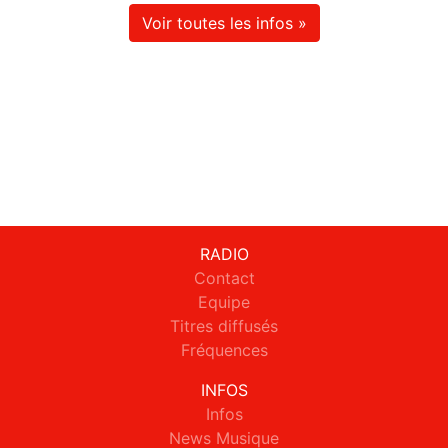
Voir toutes les infos »
RADIO
Contact
Equipe
Titres diffusés
Fréquences
INFOS
Infos
News Musique