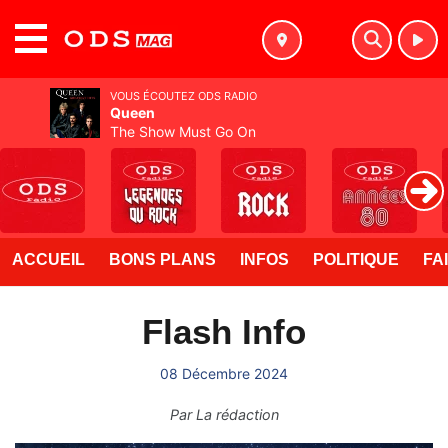
MENU
VOUS ÉCOUTEZ ODS RADIO
Queen
The Show Must Go On
ACCUEIL
BONS PLANS
INFOS
POLITIQUE
FA
Flash Info
08 Décembre 2024
Par
La rédaction