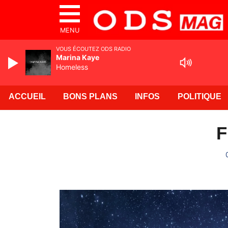
MENU
VOUS ÉCOUTEZ ODS RADIO
Marina Kaye
Homeless
ACCUEIL
BONS PLANS
INFOS
POLITIQUE
F