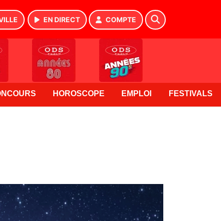
VILLE
EN DIRECT
COMPTE
ONCOURS
HOROSCOPE
EMPLOI
FESTIVALS