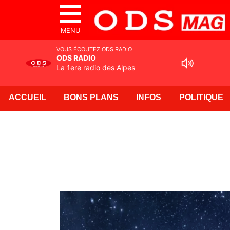
MENU
VOUS ÉCOUTEZ ODS RADIO
ODS RADIO
La 1ere radio des Alpes
ACCUEIL
BONS PLANS
INFOS
POLITIQUE