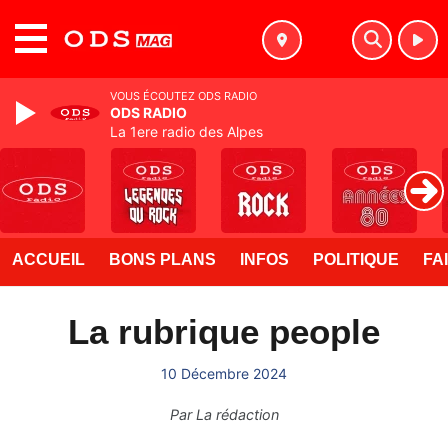
MENU
VOUS ÉCOUTEZ ODS RADIO
ODS RADIO
La 1ere radio des Alpes
ACCUEIL
BONS PLANS
INFOS
POLITIQUE
FA
La rubrique people
10 Décembre 2024
Par
La rédaction