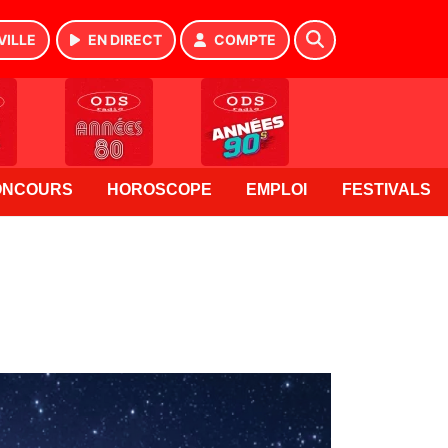
VILLE
EN DIRECT
COMPTE
ONCOURS
HOROSCOPE
EMPLOI
FESTIVALS