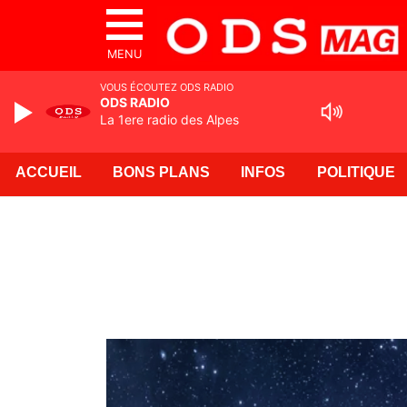
MENU
VOUS ÉCOUTEZ ODS RADIO
ODS RADIO
La 1ere radio des Alpes
ACCUEIL
BONS PLANS
INFOS
POLITIQUE