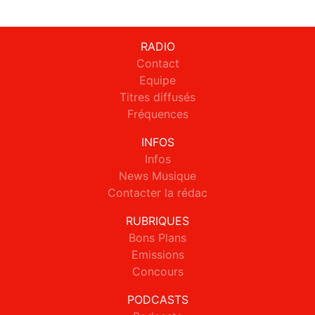
RADIO
Contact
Equipe
Titres diffusés
Fréquences
INFOS
Infos
News Musique
Contacter la rédac
RUBRIQUES
Bons Plans
Emissions
Concours
PODCASTS