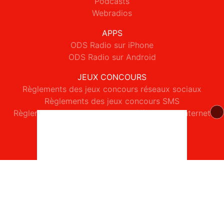
Podcasts
Webradios
APPS
ODS Radio sur iPhone
ODS Radio sur Android
JEUX CONCOURS
Règlements des jeux concours réseaux sociaux
Règlements des jeux concours SMS
Règlements des jeux concours téléphone et internet
© 2026 ODS Radio Tous droits réservés.
Signaler un contenu
-
Mentions légales
-
Politique de cookies
-
Contact