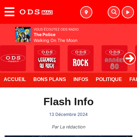
MENU
VOUS ÉCOUTEZ ODS RADIO
The Police
Walking On The Moon
ACCUEIL
BONS PLANS
INFOS
POLITIQUE
FA
Flash Info
13 Décembre 2024
Par
La rédaction