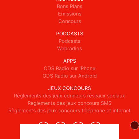
Bons Plans
Emissions
Concours
PODCASTS
Podcasts
Webradios
APPS
ODS Radio sur iPhone
ODS Radio sur Android
JEUX CONCOURS
Règlements des jeux concours réseaux sociaux
Règlements des jeux concours SMS
Règlements des jeux concours téléphone et internet