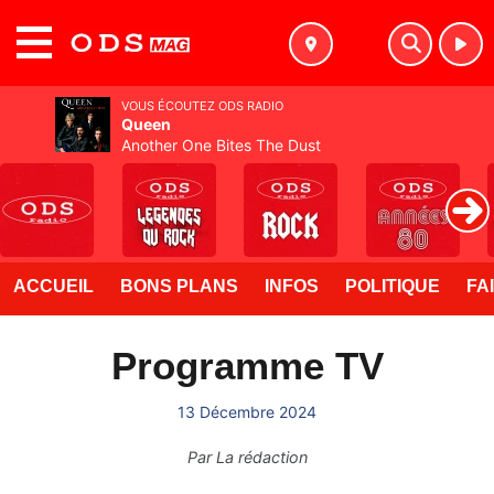
MENU
VOUS ÉCOUTEZ ODS RADIO
Queen
Another One Bites The Dust
ACCUEIL
BONS PLANS
INFOS
POLITIQUE
FA
Programme TV
13 Décembre 2024
Par
La rédaction