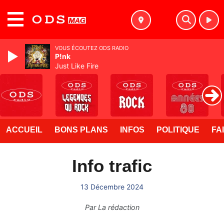
MENU
VOUS ÉCOUTEZ ODS RADIO
P!nk
Just Like Fire
ACCUEIL
BONS PLANS
INFOS
POLITIQUE
FA
Info trafic
13 Décembre 2024
Par
La rédaction