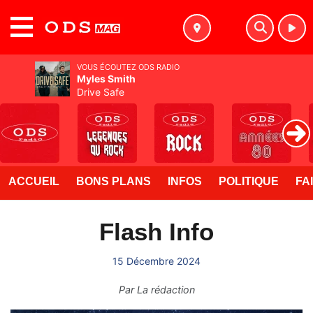
MENU
VOUS ÉCOUTEZ ODS RADIO
Myles Smith
Drive Safe
ACCUEIL
BONS PLANS
INFOS
POLITIQUE
FA
Flash Info
15 Décembre 2024
Par
La rédaction