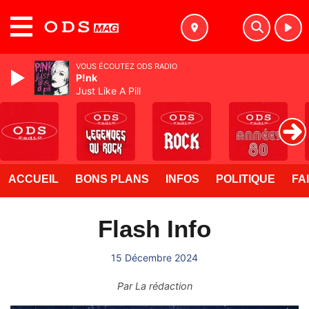
MENU
VOUS ÉCOUTEZ ODS RADIO
P!nk
Just Like A Pill
ACCUEIL
BONS PLANS
INFOS
POLITIQUE
FA
Flash Info
15 Décembre 2024
Par
La rédaction