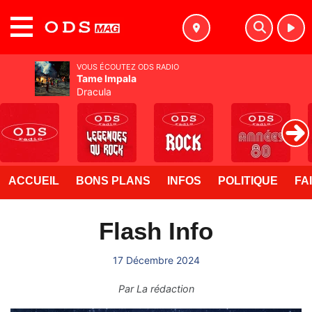
MENU
VOUS ÉCOUTEZ ODS RADIO
Tame Impala
Dracula
ACCUEIL
BONS PLANS
INFOS
POLITIQUE
FA
Flash Info
17 Décembre 2024
Par
La rédaction