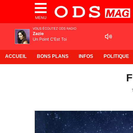
MENU
VOUS ÉCOUTEZ ODS RADIO
Zazie
Un Point C'Est Toi
ACCUEIL
BONS PLANS
INFOS
POLITIQUE
F