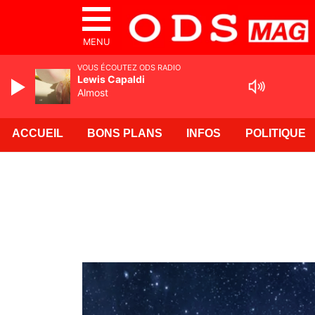
MENU
VOUS ÉCOUTEZ ODS RADIO
Lewis Capaldi
Almost
ACCUEIL
BONS PLANS
INFOS
POLITIQUE