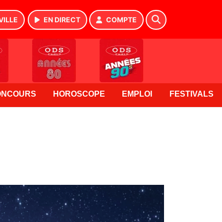
VILLE
EN DIRECT
COMPTE
ONCOURS
HOROSCOPE
EMPLOI
FESTIVALS