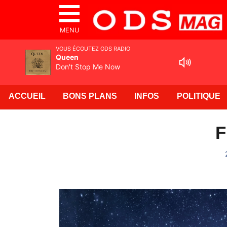
MENU
VOUS ÉCOUTEZ ODS RADIO
Queen
Don't Stop Me Now
ACCUEIL
BONS PLANS
INFOS
POLITIQUE
F