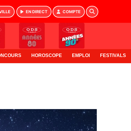
VILLE
EN DIRECT
COMPTE
ONCOURS
HOROSCOPE
EMPLOI
FESTIVALS