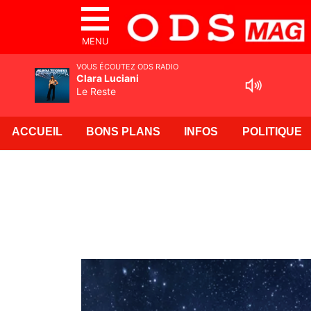
MENU
VOUS ÉCOUTEZ ODS RADIO
Clara Luciani
Le Reste
ACCUEIL
BONS PLANS
INFOS
POLITIQUE