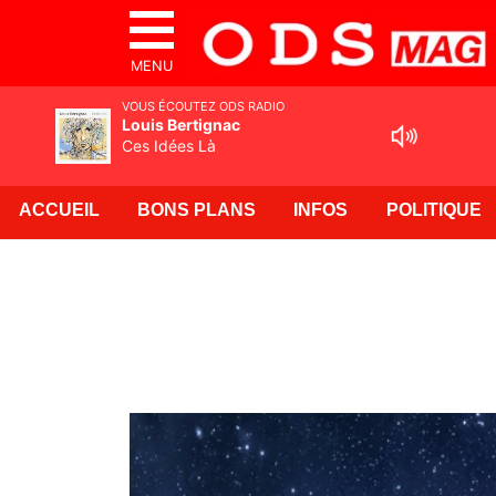
MENU
VOUS ÉCOUTEZ ODS RADIO
Louis Bertignac
Ces Idées Là
ACCUEIL
BONS PLANS
INFOS
POLITIQUE