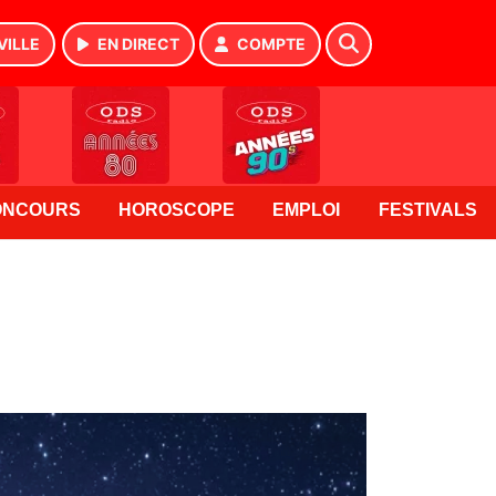
VILLE
EN DIRECT
COMPTE
ONCOURS
HOROSCOPE
EMPLOI
FESTIVALS