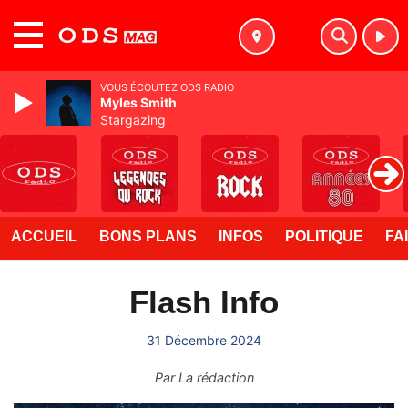
MENU
VOUS ÉCOUTEZ ODS RADIO
Myles Smith
Stargazing
ACCUEIL
BONS PLANS
INFOS
POLITIQUE
FA
Flash Info
31 Décembre 2024
Par
La rédaction