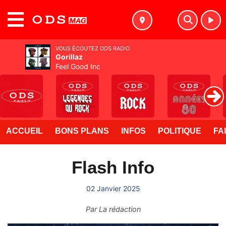
MENU
VOUS ÉCOUTEZ ODS RADIO
Gorillaz
Feel Good Inc
ACCUEIL
BONS PLANS
INFOS
POLITIQUE
FA
Flash Info
02 Janvier 2025
Par
La rédaction