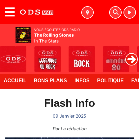
MENU
VOUS ÉCOUTEZ ODS RADIO
The Rolling Stones
In The Stars
ACCUEIL
BONS PLANS
INFOS
POLITIQUE
FA
Flash Info
09 Janvier 2025
Par
La rédaction