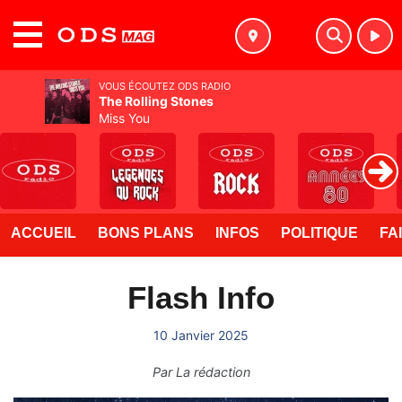
MENU
VOUS ÉCOUTEZ ODS RADIO
The Rolling Stones
Miss You
ACCUEIL
BONS PLANS
INFOS
POLITIQUE
FA
Flash Info
10 Janvier 2025
Par
La rédaction