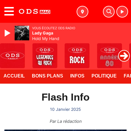
MENU
VOUS ÉCOUTEZ ODS RADIO
Lady Gaga
Hold My Hand
ACCUEIL
BONS PLANS
INFOS
POLITIQUE
FA
Flash Info
10 Janvier 2025
Par
La rédaction