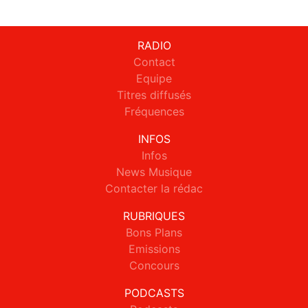
RADIO
Contact
Equipe
Titres diffusés
Fréquences
INFOS
Infos
News Musique
Contacter la rédac
RUBRIQUES
Bons Plans
Emissions
Concours
PODCASTS