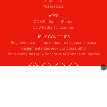
Podcasts
Webradios
APPS
ODS Radio sur iPhone
ODS Radio sur Android
JEUX CONCOURS
Règlements des jeux concours réseaux sociaux
Règlements des jeux concours SMS
Règlements des jeux concours téléphone et internet
© 2026 ODS Radio Tous droits réservés.
Signaler un contenu
-
Mentions légales
-
Politique de cookies
-
Contact