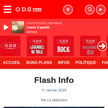
MENU
VOUS ÉCOUTEZ ODS RADIO
Lewis Capaldi
Almost
ACCUEIL
BONS PLANS
INFOS
POLITIQUE
FA
Flash Info
11 Janvier 2025
Par
La rédaction