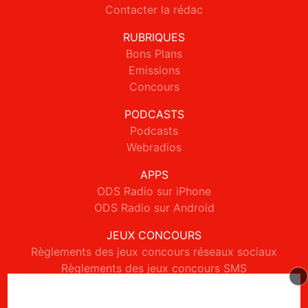
Contacter la rédac
RUBRIQUES
Bons Plans
Emissions
Concours
PODCASTS
Podcasts
Webradios
APPS
ODS Radio sur iPhone
ODS Radio sur Android
JEUX CONCOURS
Règlements des jeux concours réseaux sociaux
Règlements des jeux concours SMS
Règlements des jeux concours téléphone et internet