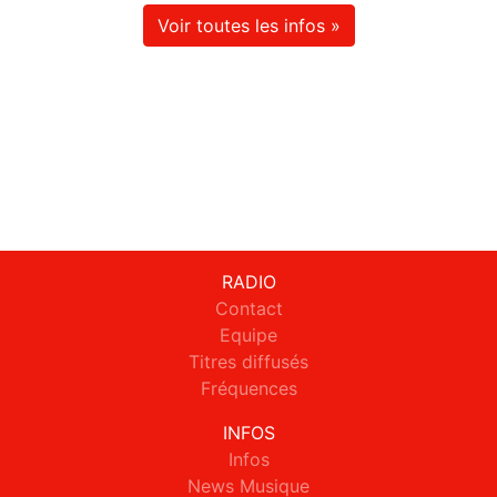
Voir toutes les infos »
RADIO
Contact
Equipe
Titres diffusés
Fréquences
INFOS
Infos
News Musique