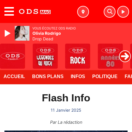
MENU
VOUS ÉCOUTEZ ODS RADIO
Olivia Rodrigo
Drop Dead
ACCUEIL
BONS PLANS
INFOS
POLITIQUE
FA
Flash Info
11 Janvier 2025
Par
La rédaction