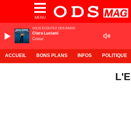
MENU
VOUS ÉCOUTEZ ODS RADIO
Clara Luciani
Coeur
ACCUEIL
BONS PLANS
INFOS
POLITIQUE
L'