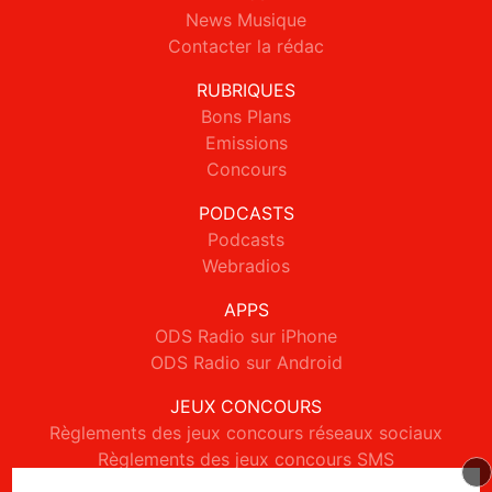
News Musique
Contacter la rédac
RUBRIQUES
Bons Plans
Emissions
Concours
PODCASTS
Podcasts
Webradios
APPS
ODS Radio sur iPhone
ODS Radio sur Android
JEUX CONCOURS
Règlements des jeux concours réseaux sociaux
Règlements des jeux concours SMS
Règlements des jeux concours téléphone et internet