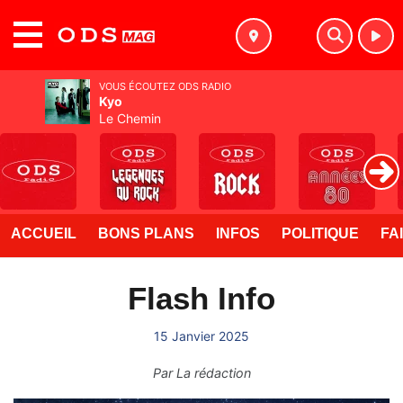
MENU
VOUS ÉCOUTEZ ODS RADIO
Kyo
Le Chemin
ACCUEIL
BONS PLANS
INFOS
POLITIQUE
FA
Flash Info
15 Janvier 2025
Par
La rédaction