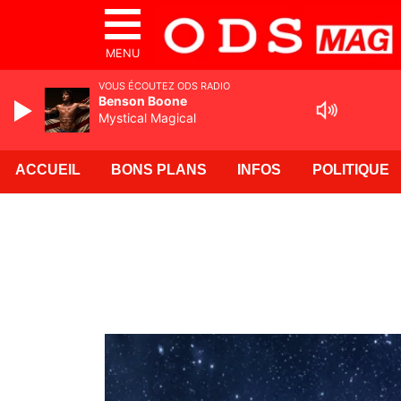
MENU
VOUS ÉCOUTEZ ODS RADIO
Benson Boone
Mystical Magical
ACCUEIL
BONS PLANS
INFOS
POLITIQUE