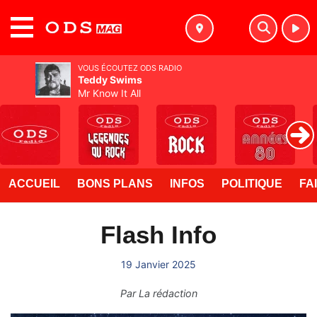
MENU
VOUS ÉCOUTEZ ODS RADIO
Teddy Swims
Mr Know It All
ACCUEIL
BONS PLANS
INFOS
POLITIQUE
FA
Flash Info
19 Janvier 2025
Par
La rédaction