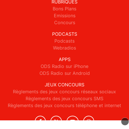
RUBRIQUES
Bons Plans
Emissions
Concours
PODCASTS
Podcasts
Webradios
APPS
ODS Radio sur iPhone
ODS Radio sur Android
JEUX CONCOURS
Règlements des jeux concours réseaux sociaux
Règlements des jeux concours SMS
Règlements des jeux concours téléphone et internet