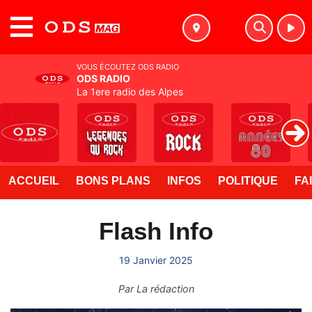
MENU
VOUS ÉCOUTEZ ODS RADIO
ODS RADIO
La 1ere radio des Alpes
ACCUEIL
BONS PLANS
INFOS
POLITIQUE
FA
Flash Info
19 Janvier 2025
Par
La rédaction