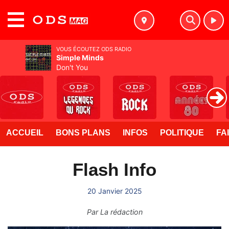
MENU
VOUS ÉCOUTEZ ODS RADIO
Simple Minds
Don't You
ACCUEIL
BONS PLANS
INFOS
POLITIQUE
FA
Flash Info
20 Janvier 2025
Par
La rédaction