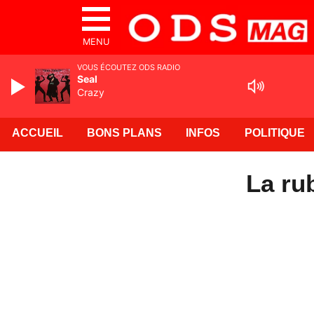
MENU
VOUS ÉCOUTEZ ODS RADIO
Seal
Crazy
ACCUEIL
BONS PLANS
INFOS
POLITIQUE
La ru