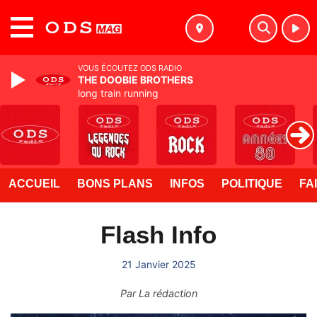
MENU
VOUS ÉCOUTEZ ODS RADIO
THE DOOBIE BROTHERS
long train running
ACCUEIL
BONS PLANS
INFOS
POLITIQUE
FA
Flash Info
21 Janvier 2025
Par
La rédaction