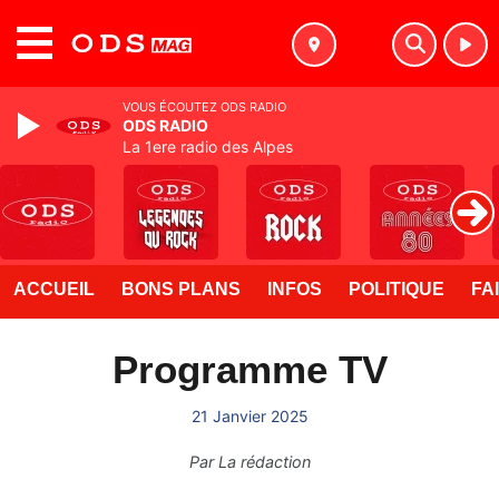
MENU
VOUS ÉCOUTEZ ODS RADIO
ODS RADIO
La 1ere radio des Alpes
ACCUEIL
BONS PLANS
INFOS
POLITIQUE
FA
Programme TV
21 Janvier 2025
Par
La rédaction