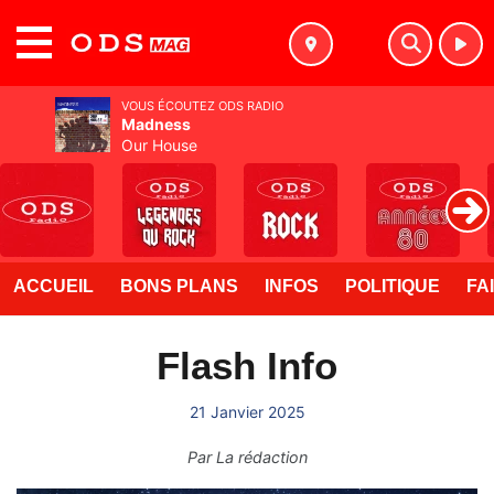
MENU
VOUS ÉCOUTEZ ODS RADIO
Madness
Our House
ACCUEIL
BONS PLANS
INFOS
POLITIQUE
FA
Flash Info
21 Janvier 2025
Par
La rédaction