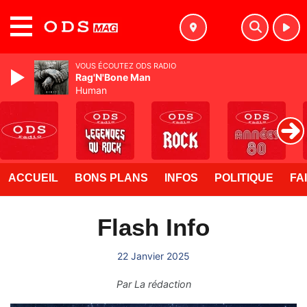
MENU
VOUS ÉCOUTEZ ODS RADIO
Rag'N'Bone Man
Human
ACCUEIL
BONS PLANS
INFOS
POLITIQUE
FA
Flash Info
22 Janvier 2025
Par
La rédaction