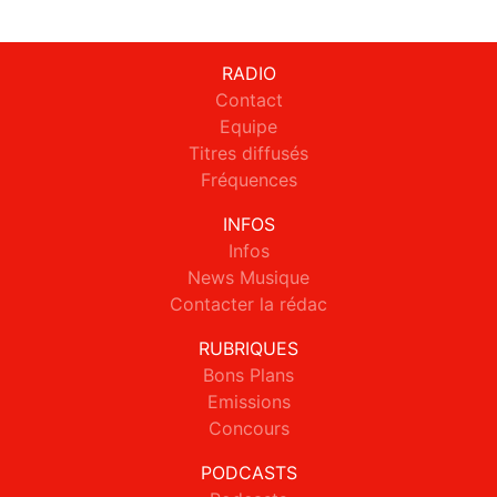
RADIO
Contact
Equipe
Titres diffusés
Fréquences
INFOS
Infos
News Musique
Contacter la rédac
RUBRIQUES
Bons Plans
Emissions
Concours
PODCASTS