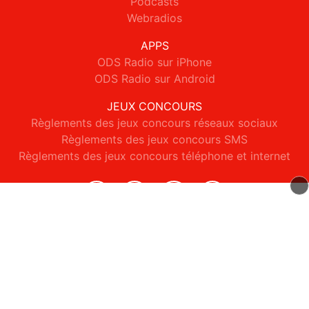
Podcasts
Webradios
APPS
ODS Radio sur iPhone
ODS Radio sur Android
JEUX CONCOURS
Règlements des jeux concours réseaux sociaux
Règlements des jeux concours SMS
Règlements des jeux concours téléphone et internet
© 2026 ODS Radio Tous droits réservés.
Signaler un contenu
-
Mentions légales
-
Politique de cookies
-
Contact