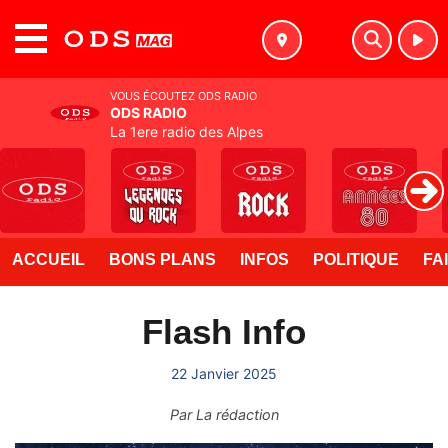
MENU
VOUS ÉCOUTEZ ODS RADIO
ODS RADIO
La 1ere radio des Alpes
ACCUEIL
BONS PLANS
INFOS
POLITIQUE
FA
Flash Info
22 Janvier 2025
Par
La rédaction