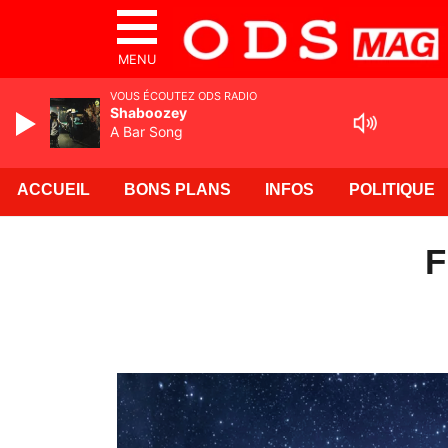
MENU
VOUS ÉCOUTEZ ODS RADIO
Shaboozey
A Bar Song
ACCUEIL
BONS PLANS
INFOS
POLITIQUE
F