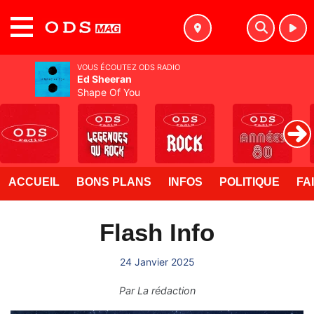
MENU
VOUS ÉCOUTEZ ODS RADIO
Ed Sheeran
Shape Of You
ACCUEIL
BONS PLANS
INFOS
POLITIQUE
FA
Flash Info
24 Janvier 2025
Par
La rédaction