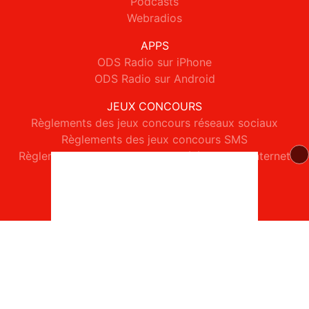
Podcasts
Webradios
APPS
ODS Radio sur iPhone
ODS Radio sur Android
JEUX CONCOURS
Règlements des jeux concours réseaux sociaux
Règlements des jeux concours SMS
Règlements des jeux concours téléphone et internet
© 2026 ODS Radio Tous droits réservés.
Signaler un contenu
-
Mentions légales
-
Politique de cookies
-
Contact