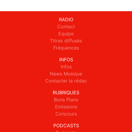
RADIO
Contact
Equipe
Titres diffusés
Fréquences
INFOS
Infos
News Musique
Contacter la rédac
RUBRIQUES
Bons Plans
Emissions
Concours
PODCASTS