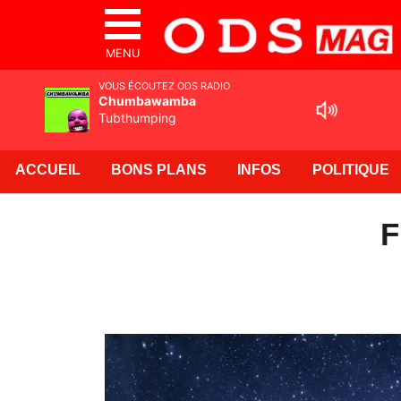
MENU
VOUS ÉCOUTEZ ODS RADIO
Chumbawamba
Tubthumping
ACCUEIL
BONS PLANS
INFOS
POLITIQUE
F