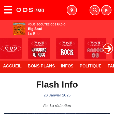
MENU
VOUS ÉCOUTEZ ODS RADIO
Big Soul
Le Brio
ACCUEIL
BONS PLANS
INFOS
POLITIQUE
FA
Flash Info
26 Janvier 2025
Par
La rédaction