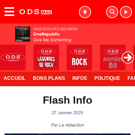
MENU
VOUS ÉCOUTEZ ODS RADIO
OneRepublic
Give Me Something
ACCUEIL
BONS PLANS
INFOS
POLITIQUE
FA
Flash Info
27 Janvier 2025
Par
La rédaction