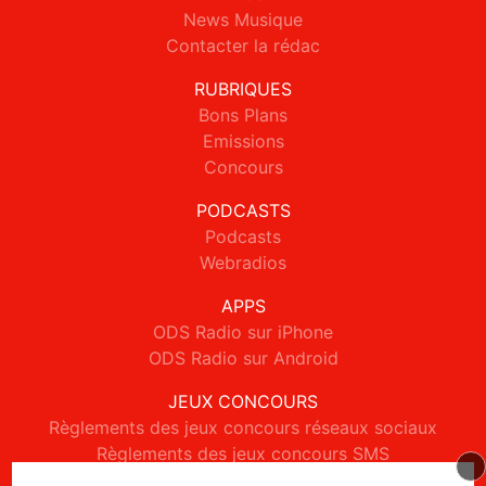
News Musique
Contacter la rédac
RUBRIQUES
Bons Plans
Emissions
Concours
PODCASTS
Podcasts
Webradios
APPS
ODS Radio sur iPhone
ODS Radio sur Android
JEUX CONCOURS
Règlements des jeux concours réseaux sociaux
Règlements des jeux concours SMS
Règlements des jeux concours téléphone et internet