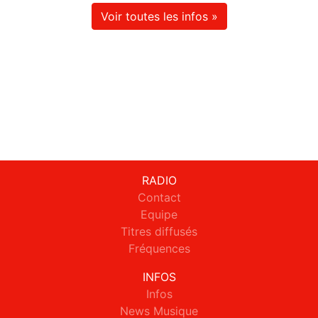
Voir toutes les infos »
RADIO
Contact
Equipe
Titres diffusés
Fréquences
INFOS
Infos
News Musique