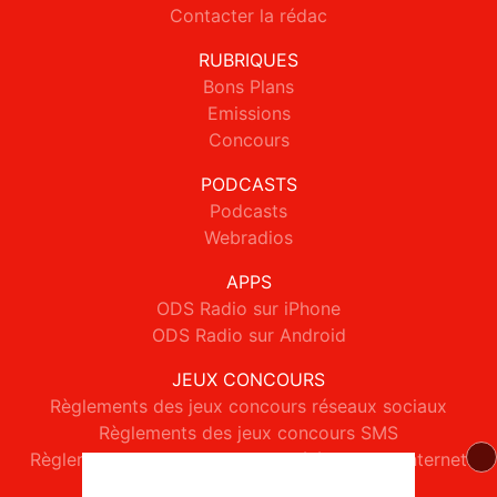
Contacter la rédac
RUBRIQUES
Bons Plans
Emissions
Concours
PODCASTS
Podcasts
Webradios
APPS
ODS Radio sur iPhone
ODS Radio sur Android
JEUX CONCOURS
Règlements des jeux concours réseaux sociaux
Règlements des jeux concours SMS
Règlements des jeux concours téléphone et internet