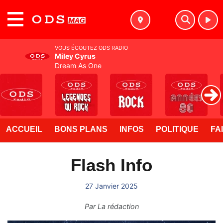
MENU
VOUS ÉCOUTEZ ODS RADIO
Miley Cyrus
Dream As One
ACCUEIL
BONS PLANS
INFOS
POLITIQUE
FA
Flash Info
27 Janvier 2025
Par
La rédaction