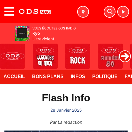
MENU
VOUS ÉCOUTEZ ODS RADIO
Kyo
Ultraviolent
ACCUEIL
BONS PLANS
INFOS
POLITIQUE
FA
Flash Info
28 Janvier 2025
Par
La rédaction