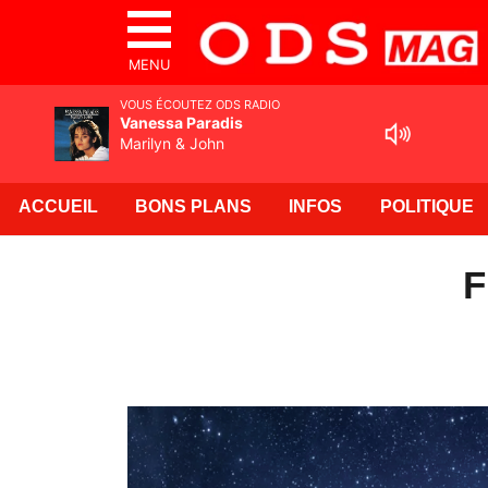
MENU
VOUS ÉCOUTEZ ODS RADIO
Vanessa Paradis
Marilyn & John
ACCUEIL
BONS PLANS
INFOS
POLITIQUE
F