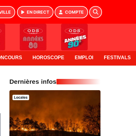
VILLE
EN DIRECT
COMPTE
ONCOURS
HOROSCOPE
EMPLOI
FESTIVALS
Dernières infos
Locales