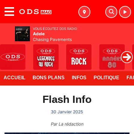
MENU
VOUS ÉCOUTEZ ODS RADIO
Adele
Chasing Pavements
ACCUEIL
BONS PLANS
INFOS
POLITIQUE
FA
Flash Info
30 Janvier 2025
Par
La rédaction