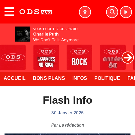
MENU
VOUS ÉCOUTEZ ODS RADIO
Charlie Puth
We Don't Talk Anymore
ACCUEIL
BONS PLANS
INFOS
POLITIQUE
FA
Flash Info
30 Janvier 2025
Par
La rédaction